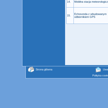
14.
Mobilna stacja meteorologic
Echosonda z wbudowanym
15.
odbiornikiem GPS
Strona główna
Uwag
Polityka cook