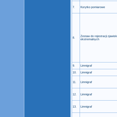
7.
Korytko pomiarowe
Zestaw do rejestracji zjawisk
8.
ekstremalnych
9.
Limnigraf
10.
Limnigraf
11.
Limnigraf
12.
Limnigraf
13.
Limnigraf