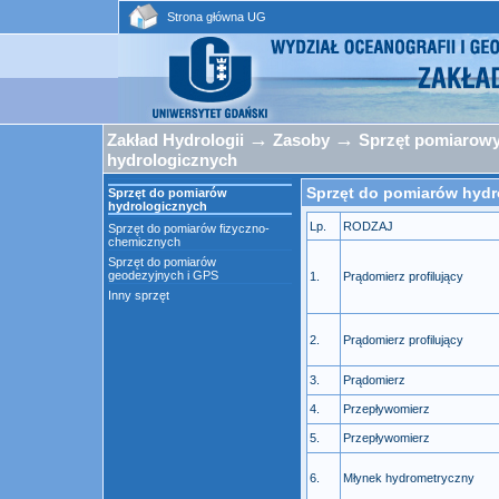
Strona główna UG
→
→
Zakład Hydrologii
Zasoby
Sprzęt pomiarow
hydrologicznych
Sprzęt do pomiarów hydr
Sprzęt do pomiarów
hydrologicznych
Lp.
RODZAJ
Sprzęt do pomiarów fizyczno-
chemicznych
Sprzęt do pomiarów
geodezyjnych i GPS
1.
Prądomierz profilujący
Inny sprzęt
2.
Prądomierz profilujący
3.
Prądomierz
4.
Przepływomierz
5.
Przepływomierz
6.
Młynek hydrometryczny