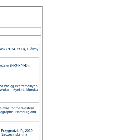
siek (N-34-73-D), Główny
widzyn (N-34-74-D),
 na zasięg ekstremalnych
wieku, Inżynieria Morska
e atlas for the Western
drographie, Hamburg and
 Przygrodzki P., 2010.
ie Szczecińskim na