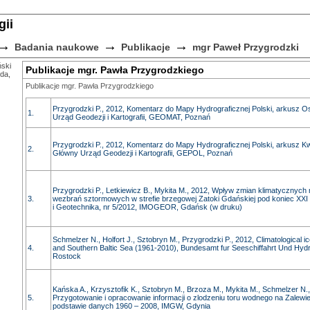
gii
→
→
→
Badania naukowe
Publikacje
mgr Paweł Przygrodzki
ński
Publikacje mgr. Pawła Przygrodzkiego
da,
Publikacje mgr. Pawła Przygrodzkiego
Przygrodzki P., 2012, Komentarz do Mapy Hydrograficznej Polski, arkusz O
1.
Urząd Geodezji i Kartografii, GEOMAT, Poznań
Przygrodzki P., 2012, Komentarz do Mapy Hydrograficznej Polski, arkusz K
2.
Główny Urząd Geodezji i Kartografii, GEPOL, Poznań
Przygrodzki P., Letkiewicz B., Mykita M., 2012, Wpływ zmian klimatycznych
3.
wezbrań sztormowych w strefie brzegowej Zatoki Gdańskiej pod koniec XXI 
i Geotechnika, nr 5/2012, IMOGEOR, Gdańsk (w druku)
Schmelzer N., Holfort J., Sztobryn M., Przygrodzki P., 2012, Climatological ic
4.
and Southern Baltic Sea (1961-2010), Bundesamt fur Seeschiffahrt Und Hy
Rostock
Kańska A., Krzysztofik K., Sztobryn M., Brzoza M., Mykita M., Schmelzer N.,
5.
Przygotowanie i opracowanie informacji o zlodzeniu toru wodnego na Zalew
podstawie danych 1960 – 2008, IMGW, Gdynia