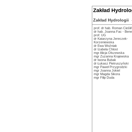
Zakład Hydrolo
Zakład Hydrologii
prof. dr hab. Roman Cieśli
dr hab. Joanna Fac - Bene
prof. UG
dr Katarzyna Jereczek-
Korzeniewska
dr Ewa Woźniak
dr Izabela Chlost
mgr Alicja Olszewska
mgr Zuzanna Krajewska
dr Iwona Bubak
dr Łukasz Pietruszyński
mgr Paweł Przygrodzki
mgr Joanna Jokiel
mgr Magda Sikora
mgr Filip Duda