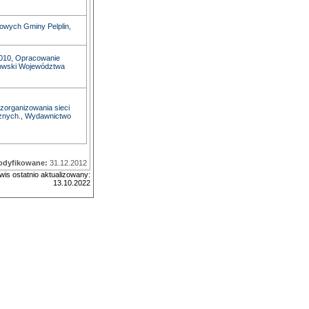
owych Gminy Pelplin,
 2010, Opracowanie
kowski Województwa
zorganizowania sieci
cznych., Wydawnictwo
odyfikowane:
31.12.2012
wis ostatnio aktualizowany:
13.10.2022