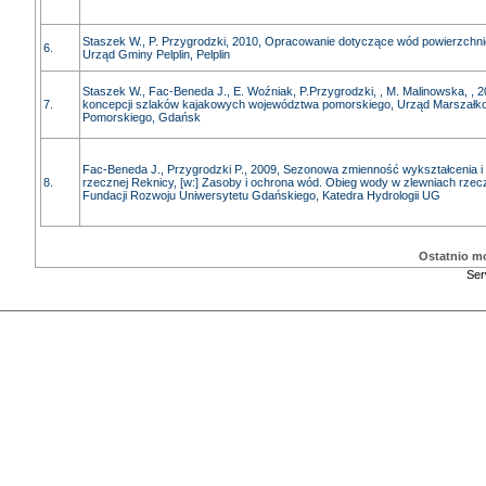
Staszek W., P. Przygrodzki, 2010, Opracowanie dotyczące wód powierzchni
6.
Urząd Gminy Pelplin, Pelplin
Staszek W., Fac-Beneda J., E. Woźniak, P.Przygrodzki, , M. Malinowska, ,
7.
koncepcji szlaków kajakowych województwa pomorskiego, Urząd Marszał
Pomorskiego, Gdańsk
Fac-Beneda J., Przygrodzki P., 2009, Sezonowa zmienność wykształcenia i 
8.
rzecznej Reknicy, [w:] Zasoby i ochrona wód. Obieg wody w zlewniach rze
Fundacji Rozwoju Uniwersytetu Gdańskiego, Katedra Hydrologii UG
Ostatnio m
Ser